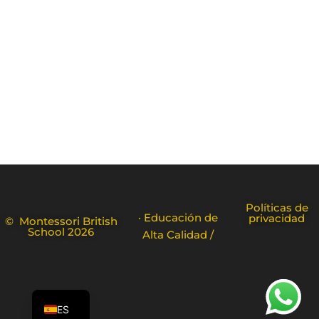
Políticas de
· Educación de
privacidad
© Montessori British
School 2026
Alta Calidad /
FR
EN
ES