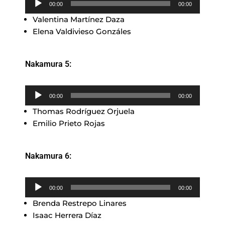
00:00
00:00
de
Valentina Martínez Daza
audio
Elena Valdivieso Gonzáles
Nakamura 5:
Reproductor
00:00
00:00
de
Thomas Rodríguez Orjuela
audio
Emilio Prieto Rojas
Nakamura 6:
Reproductor
00:00
00:00
de
Brenda Restrepo Linares
audio
Isaac Herrera Díaz