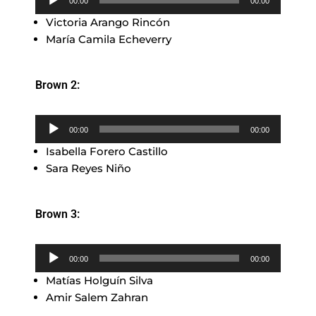
00:00
00:00
de
Victoria Arango Rincón
audio
María Camila Echeverry
Brown 2:
Reproductor
00:00
00:00
de
Isabella Forero Castillo
audio
Sara Reyes Niño
Brown 3:
Reproductor
00:00
00:00
de
Matías Holguín Silva
audio
Amir Salem Zahran