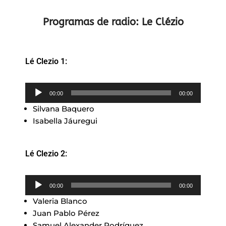
Programas de radio: Le Clézio
Lé Clezio 1:
Reproductor
00:00
00:00
de
Silvana Baquero
audio
Isabella Jáuregui
Lé Clezio 2:
Reproductor
00:00
00:00
de
Valeria Blanco
audio
Juan Pablo Pérez
Samuel Alexander Rodríguez