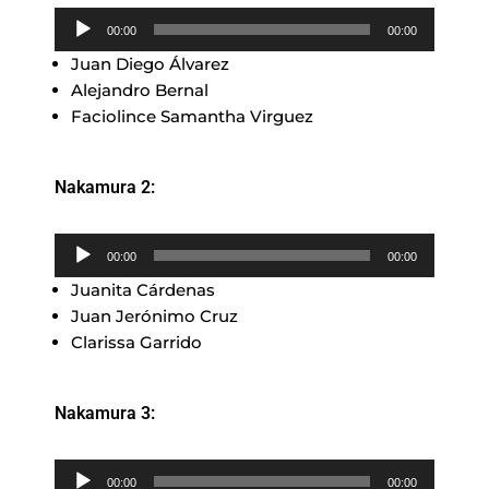
Reproductor
00:00
00:00
de
Juan Diego Álvarez
audio
Alejandro Bernal
Faciolince Samantha Virguez
Nakamura 2:
Reproductor
00:00
00:00
de
Juanita Cárdenas
audio
Juan Jerónimo Cruz
Clarissa Garrido
Nakamura 3:
Reproductor
00:00
00:00