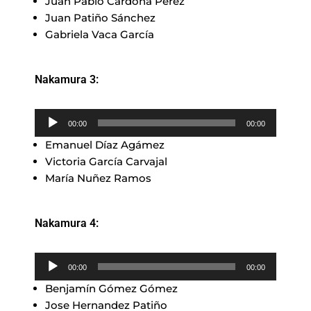
Juan Pablo Cardona Pérez
audio
Juan Patiño Sánchez
Gabriela Vaca García
Nakamura 3:
Reproductor
00:00
00:00
de
Emanuel Díaz Agámez
audio
Victoria García Carvajal
María Nuñez Ramos
Nakamura 4:
Reproductor
00:00
00:00
de
Benjamín Gómez Gómez
audio
Jose Hernandez Patiño