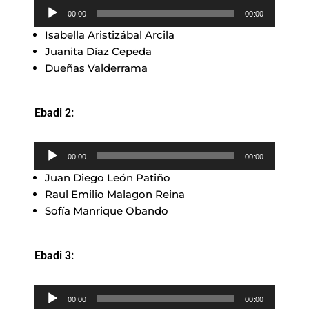
Reproductor
00:00
00:00
de
Isabella Aristizábal Arcila
audio
Juanita Díaz Cepeda
Dueñas Valderrama
Ebadi 2:
Reproductor
00:00
00:00
de
Juan Diego León Patiño
audio
Raul Emilio Malagon Reina
Sofía Manrique Obando
Ebadi 3:
Reproductor
00:00
00:00
de